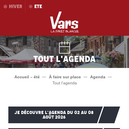
Aller
HIVER
ETE
au
contenu
principal
Tout l'agenda
Accueil – été
À faire sur place
Agenda
Tout l’agenda
JE DÉCOUVRE L'AGENDA DU 02 AU 08
AOÛT 2026