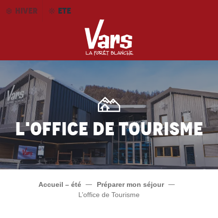
Aller
HIVER
ETE
au
contenu
principal
L'office de tourisme
Accueil – été
Préparer mon séjour
L’office de Tourisme