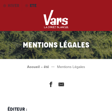
Aller
HIVER
ETE
au
contenu
principal
Mentions légales
Accueil – été
Mentions Légales
Éditeur :