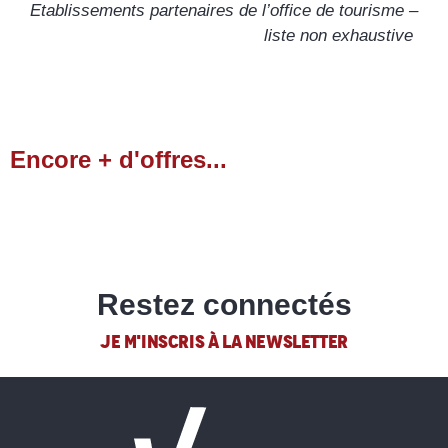
Etablissements partenaires de l’office de tourisme –
La Petite Histoire
liste non exhaustive
Mont Epique
Scoot Paradize - Manège des neiges
Ecole de ski français
Montagne Mélézin
Vars Mountain Kart
Encore + d'offres...
La chèvrerie de la Font Sancte
Agences Immobilières
Snake Gliss Vars
Piscine
Escapade en Buggy
LIRE LA SUITE
Restez connectés
JE M'INSCRIS À LA NEWSLETTER