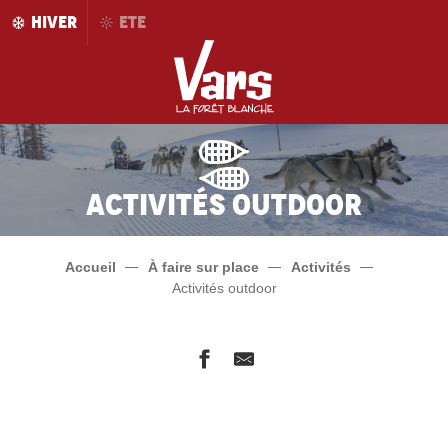
Aller
HIVER
ETE
au
contenu
principal
Activités Outdoor
Accueil
À faire sur place
Activités
Activités outdoor
Ecole de ski internationale
Luge sur rail du Caribou