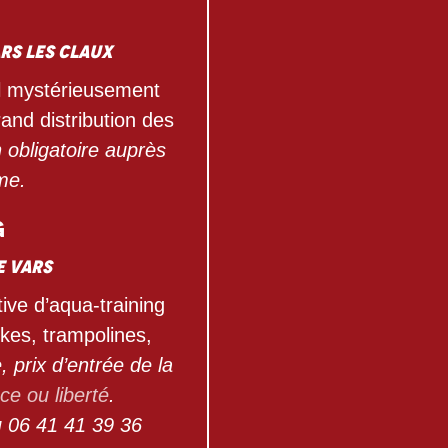
ars les Claux
l mystérieusement
and distribution des
n obligatoire auprès
sme.
g
e Vars
ive d’aqua-training
kes, trampolines,
, prix d’entrée de la
ce ou liberté
.
u 06 41 41 39 36