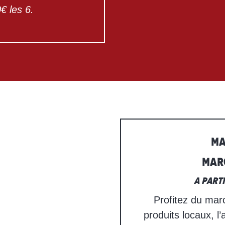
0€ les 6.
MA
Mar
A part
Profitez du marc
produits locaux, l’