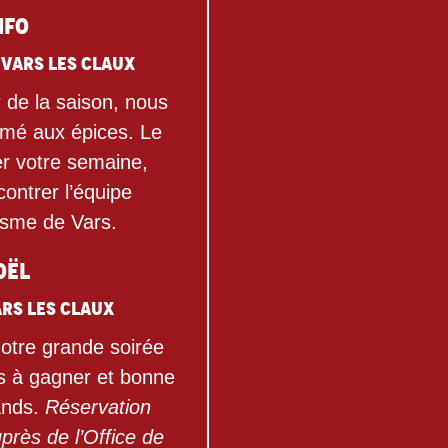
nfo
 Vars les Claux
 de la saison, nous
mé aux épices. Le
r votre semaine,
ontrer l’équipe
risme de Vars.
oël
ars les Claux
notre grande soirée
ts à gagner et bonne
ands.
Réservation
près de l’Office de