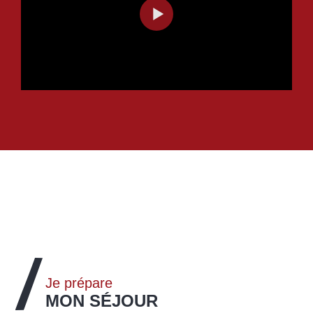
A savoir
6 bornes de recharge VTTAE sont à
votre disposition :
4 au niveau du Télémix de Chabrières
2 à côté de la luge du Caribou
Je prépare
MON SÉJOUR