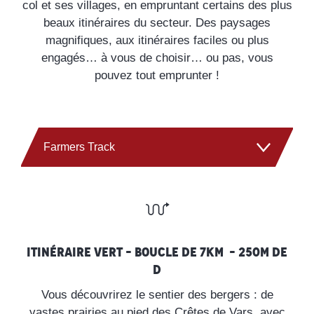
col et ses villages, en empruntant certains des plus
beaux itinéraires du secteur. Des paysages
magnifiques, aux itinéraires faciles ou plus
engagés… à vous de choisir… ou pas, vous
pouvez tout emprunter !
Farmers Track
Balcons de Vars et Lac de Peyrol
Green Valley
Itinéraire vert – Boucle de 7km – 250m de
D
Tour de la Forêt Blanche
Vous découvrirez le sentier des bergers : de
vastes prairies au pied des Crêtes de Vars, avec