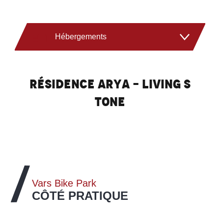
Hébergements
Commerces
Résidence ARYA - Living S
Activités
tone
Restaurants
Bien-être
Vars Bike Park
Forfaits & Remontées Mécaniques
Les professionnels du VTT
Webcams
CÔTÉ PRATIQUE
LIRE LA SUITE
LIRE LA SUITE
LIRE LA SUITE