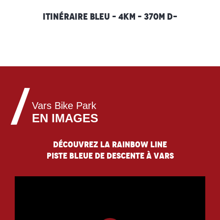
Red Rabbit
Itinéraire bleu – 4km – 370m D-
Before the fall
Elixir
In the sky
Vars Bike Park
EN IMAGES
Mystik Valley
Découvrez la Rainbow line
Piste bleue de descente à Vars
On the rocks