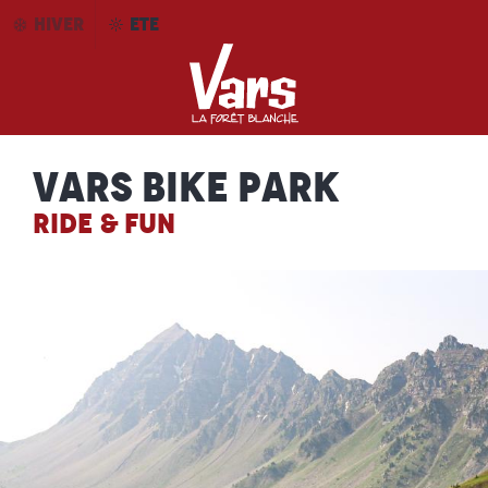
Aller
HIVER
ETE
au
contenu
principal
Vars Bike Park
RIDE & FUN