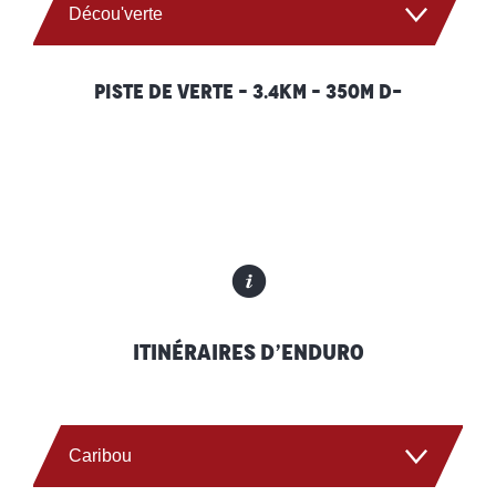
Décou'verte
Golden Green
Piste de verte – 3.4km – 350m D-
Squirel
Crazy Marmot
Marmottons
Rainbow line
Itinéraires d’Enduro
Taillefer
Caribou