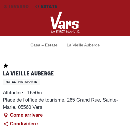
Aller
INVERNO
ESTATE
au
contenu
principal
Casa – Estate
La Vieille Auberge
La Vieille Auberge
HOTEL - RISTORANTE
Altitudine : 1650m
Place de l'office de tourisme, 265 Grand Rue, Sainte-
Marie, 05560 Vars
Come arrivare
Condividere