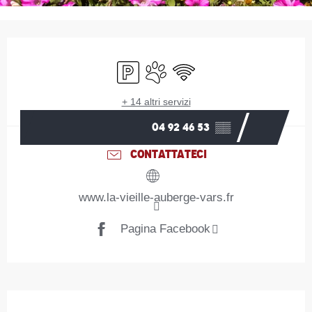
Orari e contatti
Parcheggio
Animali ammessi
Wi-Fi
+ 14 altri servizi
04 92 46 53
▒▒
CONTATTATECI
www.la-vieille-auberge-vars.fr
Pagina Facebook
Descrizione