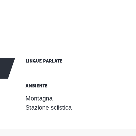
Lingue parlate
Lingue parlate
Ambiente
Ambiente
Montagna
Stazione sciistica