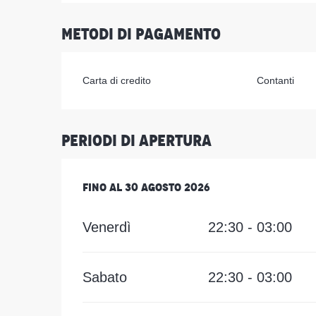
Metodi di pagamento
Carta di credito
Contanti
Periodi di apertura
Dal
Fino al
1 luglio 2026
30 agosto 2026
al
30 agosto 2026
Venerdì
22:30 - 03:00
Sabato
22:30 - 03:00