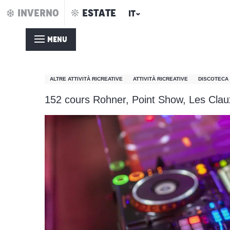
Aller
INVERNO
ESTATE
IT
Casa – Estate
Le ML Club
au
contenu
MENU
principal
Le ML Club
ALTRE ATTIVITÀ RICREATIVE
ATTIVITÀ RICREATIVE
DISCOTECA
152 cours Rohner, Point Show, Les Clau