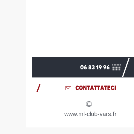
06 83 19 96
▒▒
CONTATTATECI
www.ml-club-vars.fr