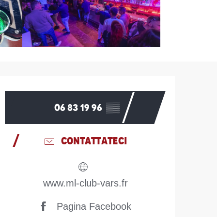
Orari e contatti
06 83 19 96
▒▒
CONTATTATECI
www.ml-club-vars.fr
Pagina Facebook