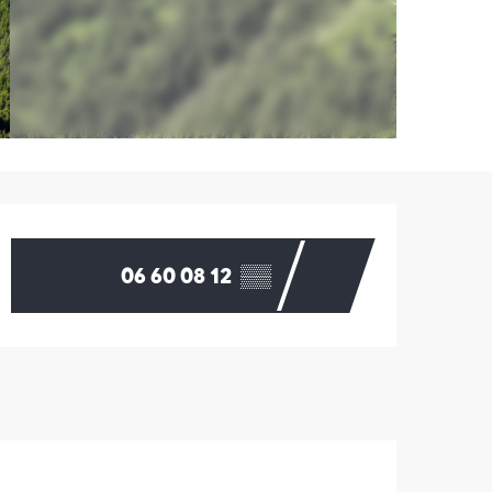
Orari e contatti
06 60 08 12
▒▒