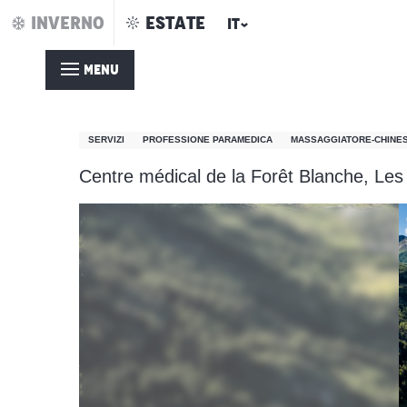
Aller
INVERNO
ESTATE
IT
Casa – Estate
Masseur - Kinésithérapeute du sport -DE
au
contenu
MENU
principal
Masseur - Kinésithérap
SERVIZI
PROFESSIONE PARAMEDICA
MASSAGGIATORE-CHINES
Centre médical de la Forêt Blanche, Les