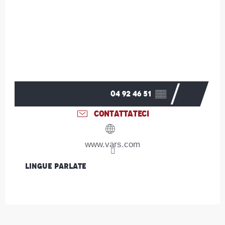
04 92 46 51
▒▒
CONTATTATECI
www.vars.com
Lingue parlate
Lingue parlate