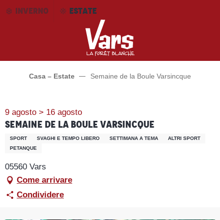
Aller
INVERNO
ESTATE
au
contenu
principal
Casa – Estate
Semaine de la Boule Varsincque
9 agosto > 16 agosto
Semaine de la Boule Varsincque
SPORT
SVAGHI E TEMPO LIBERO
SETTIMANA A TEMA
ALTRI SPORT
PETANQUE
05560 Vars
Come arrivare
Condividere