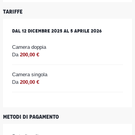
Tariffe
Dal
Dal
12 dicembre 2025
12 dicembre 2025
al
al
5 aprile 2026
5 aprile 2026
Camera doppia
Da
200,00 €
Camera singola
Da
200,00 €
Metodi di pagamento