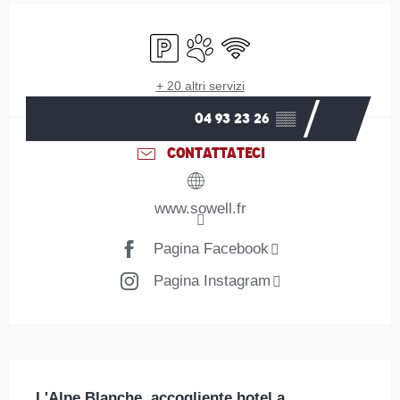
Orari e contatti
Parcheggio
Animali ammessi
Wi-Fi
+ 20 altri servizi
04 93 23 26
▒▒
CONTATTATECI
www.sowell.fr
Pagina Facebook
Pagina Instagram
Descrizione
L'Alpe Blanche, accogliente hotel a 