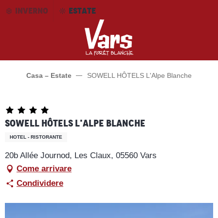
Aller
INVERNO
ESTATE
au
contenu
principal
Casa – Estate
SOWELL HÔTELS L'Alpe Blanche
SOWELL HÔTELS L'Alpe Blanche
HOTEL - RISTORANTE
20b Allée Journod, Les Claux, 05560 Vars
Come arrivare
Condividere