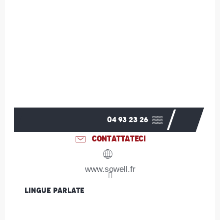
04 93 23 26
▒▒
CONTATTATECI
www.sowell.fr
Lingue parlate
Lingue parlate