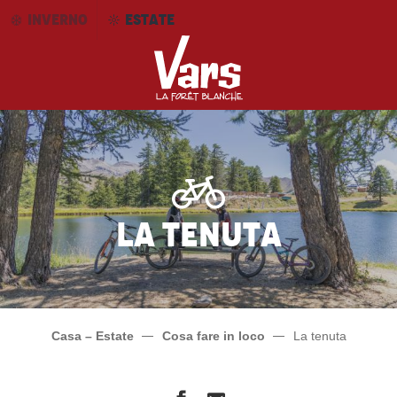
Aller
INVERNO
ESTATE
au
contenu
principal
La tenuta
Casa – Estate
Cosa fare in loco
La tenuta