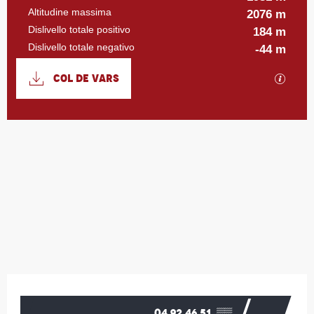
Altitudine massima
2076 m
Dislivello totale positivo
184 m
Dislivello totale negativo
-44 m
Documentazione
COL DE VARS
I file
183 m de Dislivello
Dislivello
Orari e contatti
04 92 46 51
▒▒