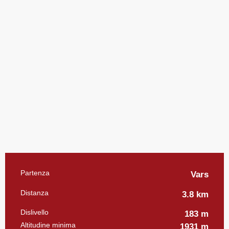
Informazioni pratiche
Partenza
Vars
Distanza
3.8 km
Dislivello
183 m
Altitudine minima
1931 m