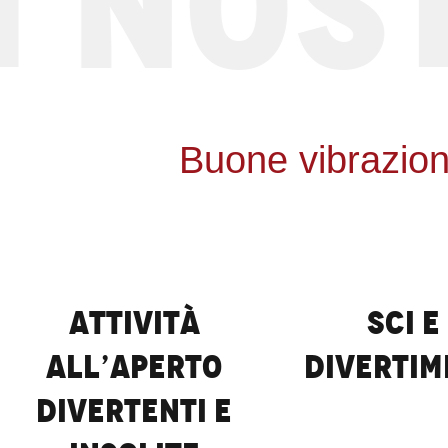
 NOSTR
Buone vibrazion
Attività
Sci e
all’aperto
divertim
divertenti e