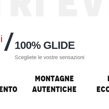
I EVE
Serie Vars Southline
LEGGI TUTTO
i
100% GLIDE
Scegliete le vostre sensazioni
Montagne
ento
autentiche
ec