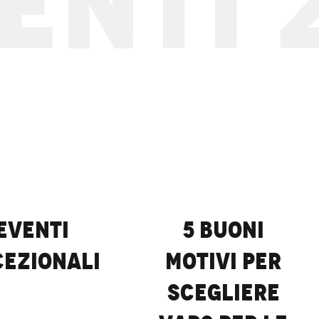
NTI 2
Coppa del Mondo di sci 
velocità
LEGGI TUTTO
Eventi
5 buoni
cezionali
motivi per
scegliere