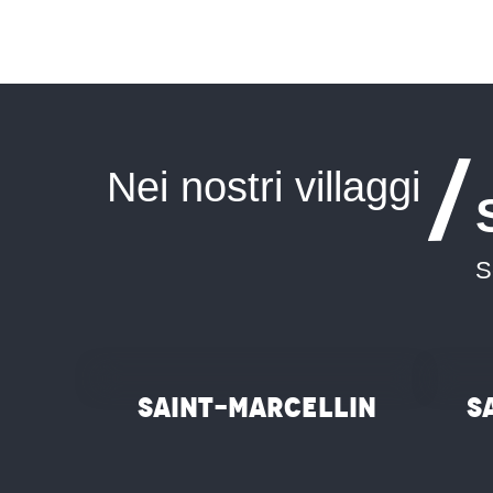
Nei nostri villaggi
S
©
©
Saint-Marcellin
S