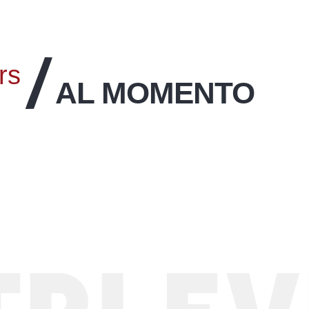
rs
AL MOMENTO
Uno sguardo indietro
all’evento Gliss & Mix