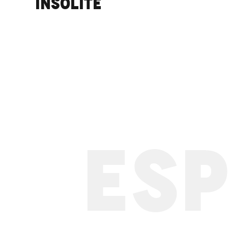
insolite
ESP