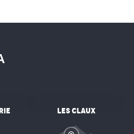
A
©
rie
Les Claux