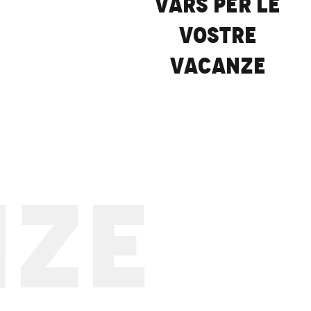
Vars per le
vostre
vacanze
ZE
I Grandi Spazi
LEGGI TUTTO