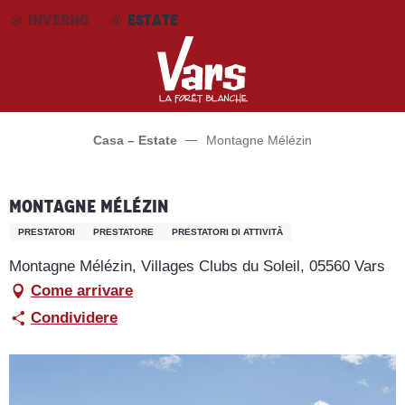
Aller
INVERNO
ESTATE
au
contenu
principal
Casa – Estate
Montagne Mélézin
Montagne Mélézin
PRESTATORI
PRESTATORE
PRESTATORI DI ATTIVITÀ
Montagne Mélézin, Villages Clubs du Soleil, 05560 Vars
Come arrivare
Condividere