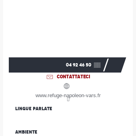
04 92 46 50
▒▒
CONTATTATECI
www.refuge-napoleon-vars.fr
Lingue parlate
Lingue parlate
Ambiente
Ambiente