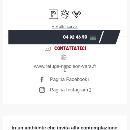
Orari e contatti
Parcheggio
Animali ammessi
Wi-Fi
+ 9 altri servizi
04 92 46 50
▒▒
CONTATTATECI
www.refuge-napoleon-vars.fr
Pagina Facebook
Pagina Instagram
Descrizione
In un ambiente che invita alla contemplazione 