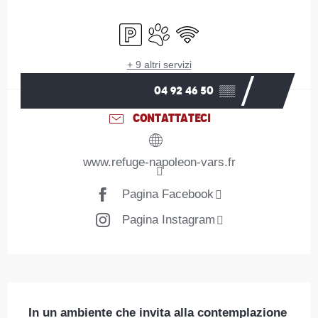
Orari e contatti
Parcheggio
Animali ammessi
Wi-Fi
+ 9 altri servizi
04 92 46 50
▒▒
CONTATTATECI
www.refuge-napoleon-vars.fr
Pagina Facebook
Pagina Instagram
Descrizione
In un ambiente che invita alla contemplazione 