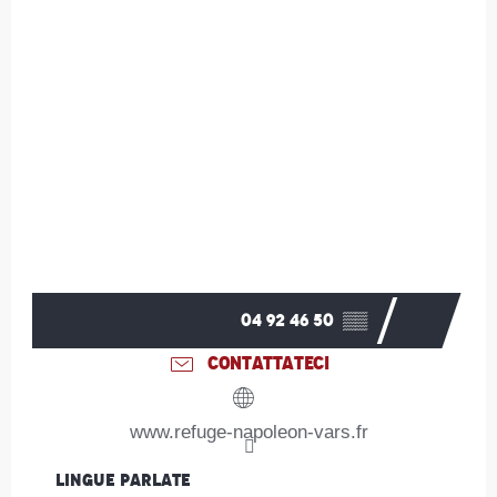
04 92 46 50
▒▒
CONTATTATECI
www.refuge-napoleon-vars.fr
Lingue parlate
Lingue parlate