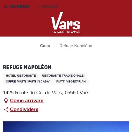
Aller
INVERNO
ESTATE
au
contenu
principal
Casa
Refuge Napoléon
Refuge Napoléon
HOTEL RISTORANTE
RISTORANTE TRADIZIONALE
OFFRE PIATTI "FATTI IN CASA"
PIATTI VEGETARIANI
1425 Route du Col de Vars, 05560 Vars
Come arrivare
Condividere