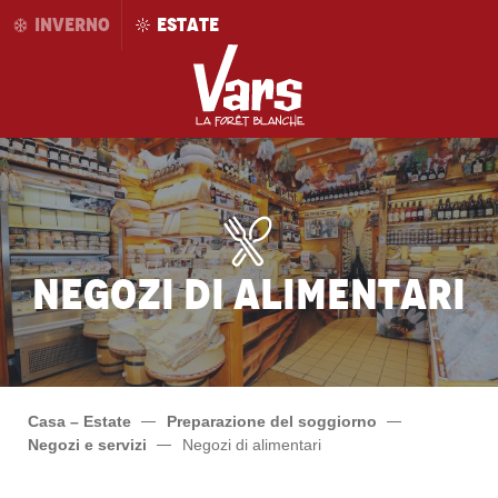
Aller
INVERNO
ESTATE
au
contenu
principal
Negozi di alimentari
Casa – Estate
Preparazione del soggiorno
Negozi e servizi
Negozi di alimentari