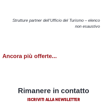
Au Petit Marché Des Saveurs
La chèvrerie de la Font Sancte
Strutture partner dell’Ufficio del Turismo – elenco
Spar
non esaustivo
Ancora più offerte...
Benessere
LEGGI TUTTO
Rimanere in contatto
ISCRIVITI ALLA NEWSLETTER