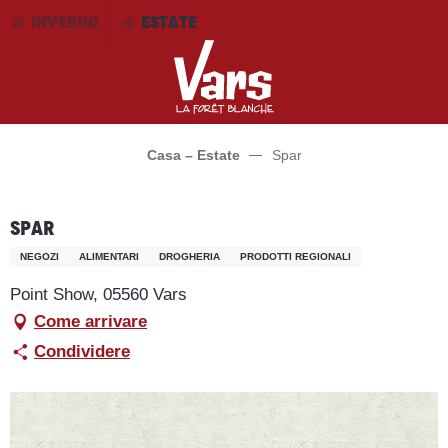
Aller
INVERNO
ESTATE
au
contenu
principal
Casa – Estate
Spar
Spar
NEGOZI
ALIMENTARI
DROGHERIA
PRODOTTI REGIONALI
Point Show, 05560 Vars
Come arrivare
Condividere