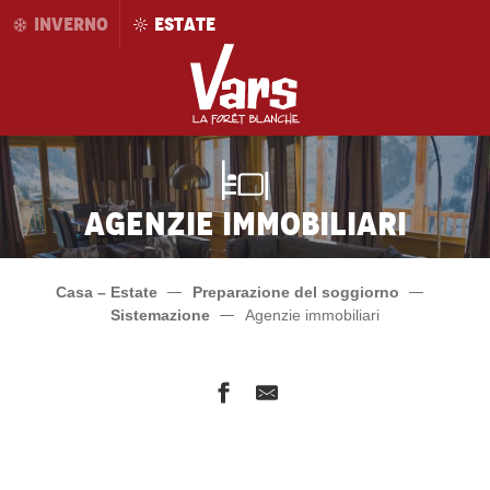
Aller
INVERNO
ESTATE
au
contenu
principal
Agenzie immobiliari
Casa – Estate
Preparazione del soggiorno
Sistemazione
Agenzie immobiliari
Alpages immobilier
Agence maeva Home