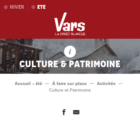
Aller
HIVER
ETE
au
contenu
principal
Culture & Patrimoine
Accueil – été
À faire sur place
Activités
Culture et Patrimoine
La Petite Histoire