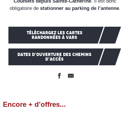
Couniets depuis Sainte-Catherine
. Il est donc
obligatoire de
stationner au parking de l’antenne
.
TÉLÉCHARGEZ LES CARTES
RANDONNÉES À VARS
DATES D'OUVERTURE DES CHEMINS
D'ACCÈS
Le Pont de la Salce
Sentier des heureux
Encore + d'offres...
Sentier des arbres remarquables
Restaurants
Sentier de Faudon
Vallon Laugier
Sentier des Myrtilles