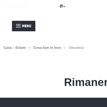
Aller
INVERNO
ESTATE
IT
au
contenu
principal
MENU
Casa – Estate
Cosa fare in loco
Discoteca
Le ML Club
Rimaner