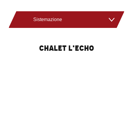
Sistemazione
Negozi
Chalet l'Echo
Attività
Ristoranti
Benessere
Pacchetti e impianti di risalita
LEGGI TUTTO