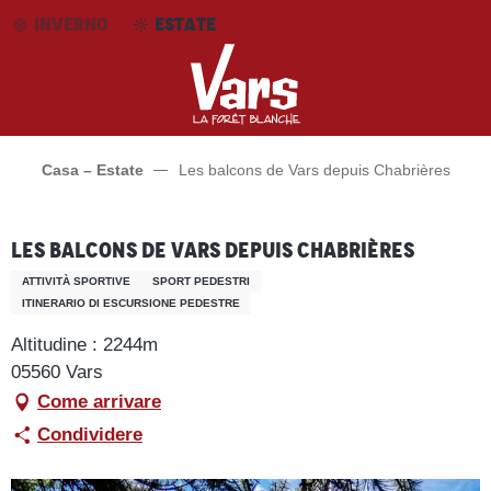
Aller
INVERNO
ESTATE
au
contenu
principal
Casa – Estate
Les balcons de Vars depuis Chabrières
Les balcons de Vars depuis Chabrières
ATTIVITÀ SPORTIVE
SPORT PEDESTRI
ITINERARIO DI ESCURSIONE PEDESTRE
Altitudine : 2244m
05560 Vars
Come arrivare
Condividere