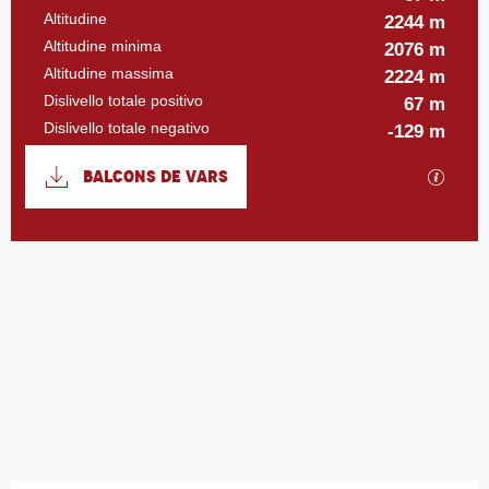
Altitudine
2244 m
Altitudine minima
2076 m
Altitudine massima
2224 m
Dislivello totale positivo
67 m
Dislivello totale negativo
-129 m
Documentazione
BALCONS DE VARS
I file
67 m de Dislivello
Dislivello