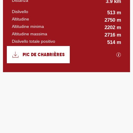
Distanza
3.9 km
Dislivello
513 m
Altitudine
2750 m
Altitudine minima
2202 m
Altitudine massima
2716 m
Dislivello totale positivo
514 m
Documentazione
PIC DE CHABRIÈRES
I file
513 m de Dislivello
Dislivello