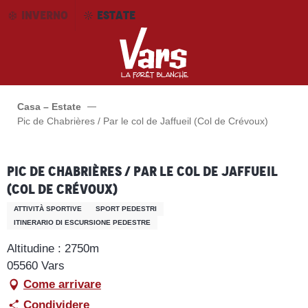
Aller
INVERNO
ESTATE
au
contenu
principal
Casa – Estate
Pic de Chabrières / Par le col de Jaffueil (Col de Crévoux)
Pic de Chabrières / Par le col de Jaffueil
(Col de Crévoux)
ATTIVITÀ SPORTIVE
SPORT PEDESTRI
ITINERARIO DI ESCURSIONE PEDESTRE
Altitudine : 2750m
05560 Vars
Come arrivare
Condividere