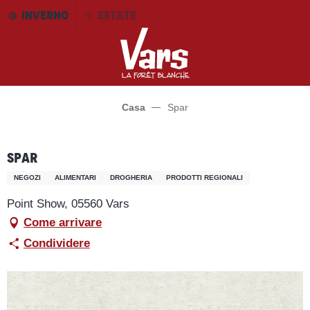
Aller
INVERNO
ESTATE
au
contenu
principal
Casa
Spar
Spar
NEGOZI
ALIMENTARI
DROGHERIA
PRODOTTI REGIONALI
Point Show, 05560 Vars
Come arrivare
Condividere