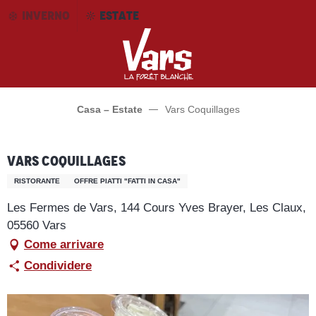
Aller
INVERNO
ESTATE
au
contenu
principal
Casa – Estate
Vars Coquillages
Vars Coquillages
RISTORANTE
OFFRE PIATTI "FATTI IN CASA"
Les Fermes de Vars, 144 Cours Yves Brayer, Les Claux,
05560 Vars
Come arrivare
Condividere