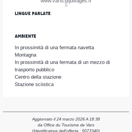
www.varscoquillages.fr
Lingue parlate
Lingue parlate
Ambiente
Ambiente
In prossimità di una fermata navetta
Montagna
In prossimità di una fermata di un mezzo di
trasporto pubblico
Centro della stazione
Stazione sciistica
Aggiornato il 24 marzo 2026 A 18:38
da Office du Tourisme de Vars
(Identificatore dell'offerta :
5073340
)