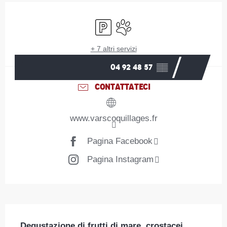
Orari e contatti
Parcheggio
Animali ammessi
+ 7 altri servizi
04 92 48 57
▒▒
CONTATTATECI
www.varscoquillages.fr
Pagina Facebook
Pagina Instagram
Descrizione
Degustazione di frutti di mare, crostacei, 