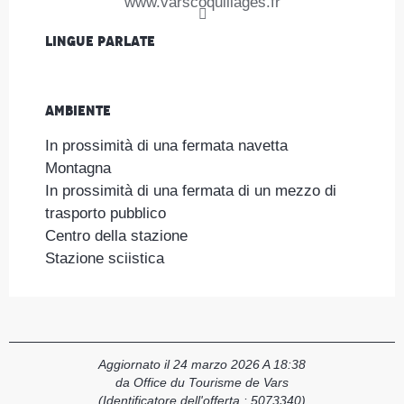
www.varscoquillages.fr
Lingue parlate
Lingue parlate
Ambiente
Ambiente
In prossimità di una fermata navetta
Montagna
In prossimità di una fermata di un mezzo di
trasporto pubblico
Centro della stazione
Stazione sciistica
Aggiornato il 24 marzo 2026 A 18:38
da Office du Tourisme de Vars
(Identificatore dell'offerta :
5073340
)