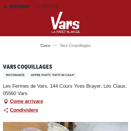
Aller
INVERNO
ESTATE
au
contenu
principal
Casa
Vars Coquillages
Vars Coquillages
RISTORANTE
OFFRE PIATTI "FATTI IN CASA"
Les Fermes de Vars, 144 Cours Yves Brayer, Les Claux,
05560 Vars
Come arrivare
Condividere