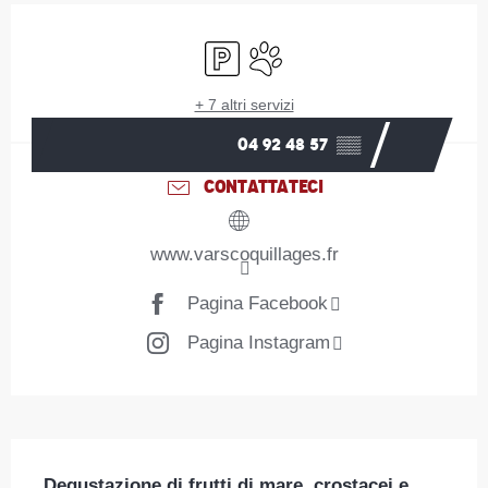
Orari e contatti
Parcheggio
Animali ammessi
+ 7 altri servizi
04 92 48 57
▒▒
CONTATTATECI
www.varscoquillages.fr
Pagina Facebook
Pagina Instagram
Descrizione
Degustazione di frutti di mare, crostacei e 