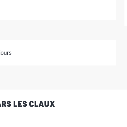
jours
ars les Claux