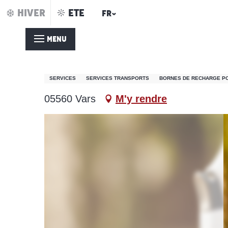
Aller
HIVER
ETE
FR
Accueil – été
Borne électrique à Vars les Claux
au
contenu
MENU
principal
Borne électrique à Var
SERVICES
SERVICES TRANSPORTS
BORNES DE RECHARGE PO
05560 Vars
M'y rendre