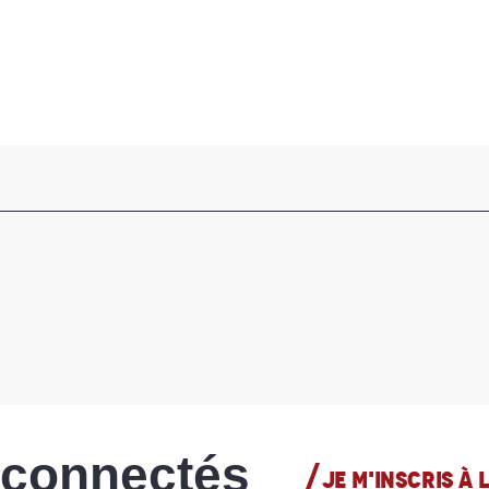
 connectés
JE M'INSCRIS À