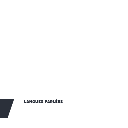
Langues parlées
Langues parlées