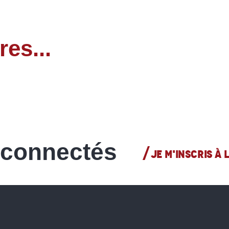
res...
Bien-être
LIRE LA SUITE
 connectés
JE M'INSCRIS À