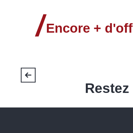
Résidence ARYA - Living Stone
La Vieille Auberge
Le Chal'heureux
Encore + d'off
Chalet Les Escrins
Chalet Le Kota
Restez