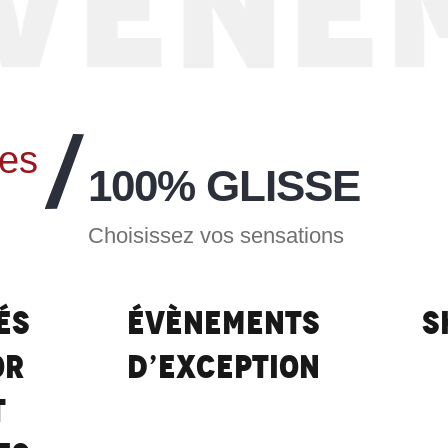
ÉNEME
Vars Southline Series
LIRE LA SUITE
es
100% GLISSE
Choisissez vos sensations
és
Évènements
S
or
d’exception
t