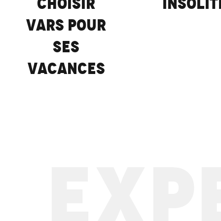
choisir
insolit
Vars pour
ses
vacances
EXPE