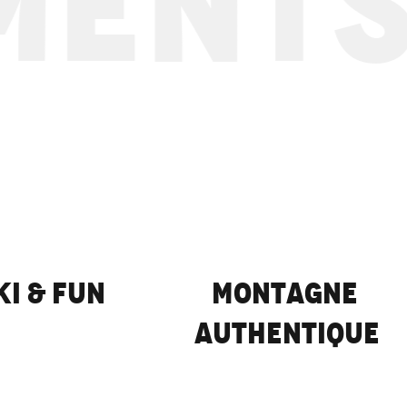
NTS 
Coupe du Monde de Ski de vi
LIRE LA SUITE
ki & Fun
Montagne
authentique