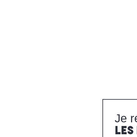
Je r
LES