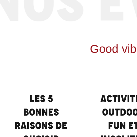
OS ÉV
Good vib
Les 5
Activit
bonnes
outdo
raisons de
fun e