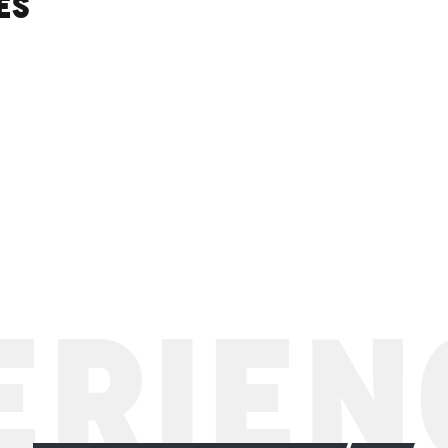
es
RIENC
Les Grands Espaces
LIRE LA SUITE