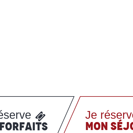
éserve
Je réserv
MON SÉJ
 FORFAITS