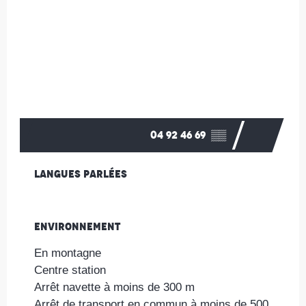
04 92 46 69
▒▒
Langues parlées
Langues parlées
Environnement
Environnement
En montagne
Centre station
Arrêt navette à moins de 300 m
Arrêt de transport en commun à moins de 500