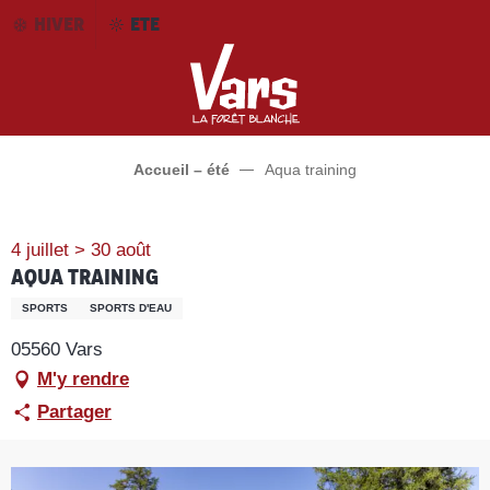
Aller
HIVER
ETE
au
contenu
principal
Accueil – été
Aqua training
4 juillet > 30 août
Aqua training
SPORTS
SPORTS D'EAU
05560 Vars
M'y rendre
Partager