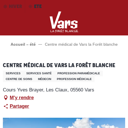
Aller
HIVER
ETE
au
contenu
principal
Accueil – été
Centre médical de Vars la Forêt blanche
Centre médical de Vars la Forêt blanche
SERVICES
SERVICES SANTÉ
PROFESSION PARAMÉDICALE
CENTRE DE SOINS
MÉDECIN
PROFESSION MÉDICALE
Cours Yves Brayer, Les Claux, 05560 Vars
M'y rendre
Partager