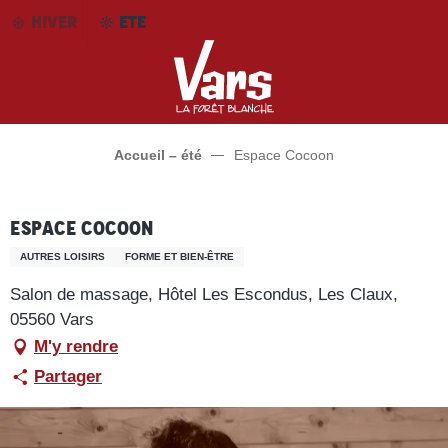
Aller
HIVER
ETE
au
contenu
principal
Accueil – été
Espace Cocoon
Espace Cocoon
AUTRES LOISIRS
FORME ET BIEN-ÊTRE
Salon de massage, Hôtel Les Escondus, Les Claux,
05560 Vars
M'y rendre
Partager