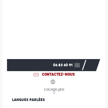
06 83 60 91
▒▒
CONTACTEZ-NOUS
cocoon.pro
Langues parlées
Langues parlées