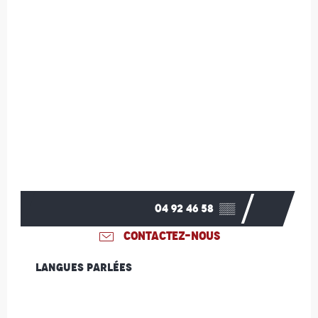
04 92 46 58
▒▒
CONTACTEZ-NOUS
Langues parlées
Langues parlées