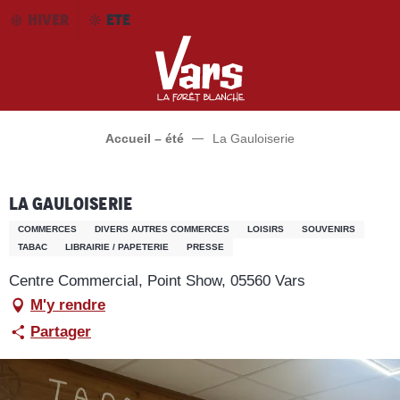
Aller
HIVER
ETE
au
contenu
principal
Accueil – été
La Gauloiserie
La Gauloiserie
COMMERCES
DIVERS AUTRES COMMERCES
LOISIRS
SOUVENIRS
TABAC
LIBRAIRIE / PAPETERIE
PRESSE
Centre Commercial, Point Show, 05560 Vars
M'y rendre
Partager