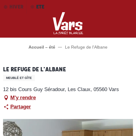
Aller
HIVER
ETE
au
contenu
principal
Accueil – été
Le Refuge de l'Albane
Le Refuge de l'Albane
MEUBLÉ ET GÎTE
12 bis Cours Guy Séradour, Les Claux, 05560 Vars
M'y rendre
Partager