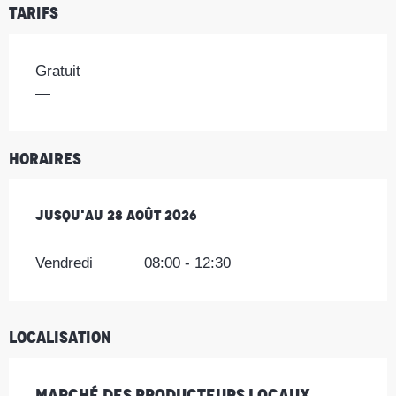
Tarifs
Gratuit
—
Horaires
Du
Jusqu'au
10 juillet 2026
28 août 2026
au
28 août 2026
Vendredi
08:00 - 12:30
Localisation
Marché des producteurs locaux