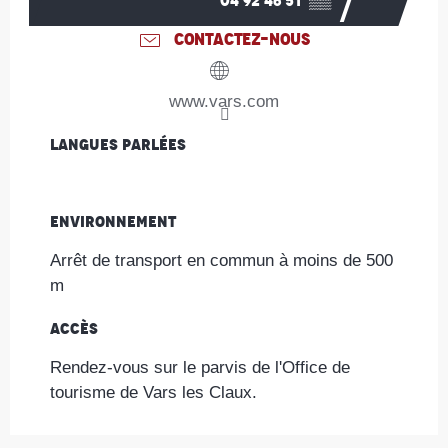
04 92 46 51
▒▒
CONTACTEZ-NOUS
www.vars.com
Langues parlées
Langues parlées
Environnement
Environnement
Arrêt de transport en commun à moins de 500
m
Accès
Accès
Rendez-vous sur le parvis de l'Office de
tourisme de Vars les Claux.