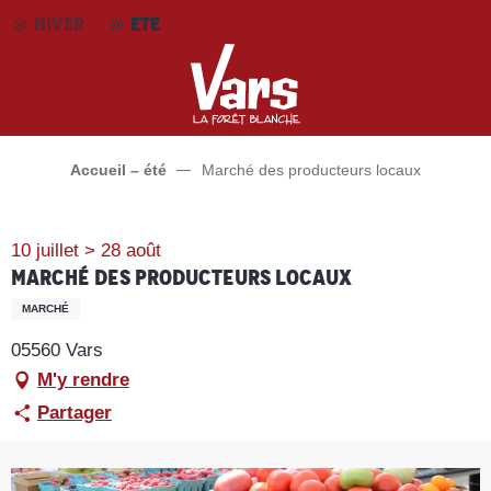
Aller
HIVER
ETE
au
contenu
principal
Accueil – été
Marché des producteurs locaux
10 juillet > 28 août
Marché des producteurs locaux
MARCHÉ
05560 Vars
M'y rendre
Partager