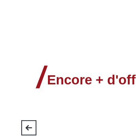
Tam Tam Photo
Alpes Soleil Services
La chèvrerie de la Font Sancte
Sun Valley
Encore + d'off