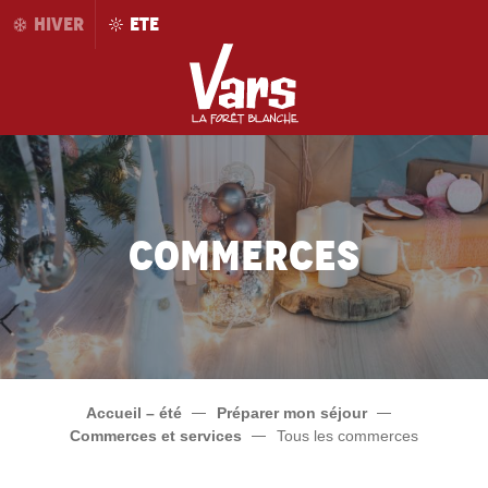
Aller
HIVER
ETE
au
contenu
principal
Commerces
Accueil – été
Préparer mon séjour
Commerces et services
Tous les commerces