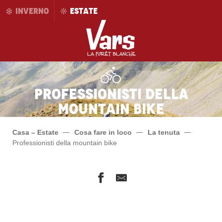
Aller
INVERNO
ESTATE
au
contenu
principal
Professionisti della
mountain bike
Casa – Estate
Cosa fare in loco
La tenuta
Professionisti della mountain bike
Pure
Avalanche Ski Shop