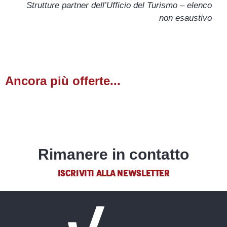
Strutture partner dell’Ufficio del Turismo – elenco
Montagne Mélézin
non esaustivo
On-Off Mountain
L'Eterlou Sport
Intersport Point Show
Intersport Centre Vars
Ancora più offerte...
Eventi
Rimanere in contatto
ISCRIVITI ALLA NEWSLETTER