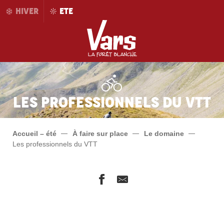
Aller
HIVER
ETE
au
contenu
principal
Les professionnels du VTT
Accueil – été
À faire sur place
Le domaine
Les professionnels du VTT
Avalanche Ski Shop
On-Off Mountain