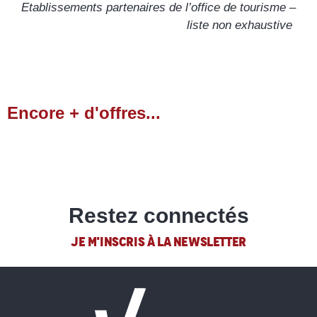
Etablissements partenaires de l’office de tourisme –
Intersport Point Show
liste non exhaustive
Intersport Centre Vars
Montagne Mélézin
Pure
L'Eterlou Sport
Encore + d'offres...
Tout l’agenda
Restez connectés
JE M'INSCRIS À LA NEWSLETTER