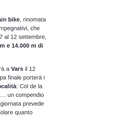
in bike
, rinomata
 impegnativi, che
 7 al 12 settembre,
km e 14.000 m di
erà a
Vars
il 12
a finale porterà i
ocalità
: Col de la
lin… un compendio
a giornata prevede
colare quanto