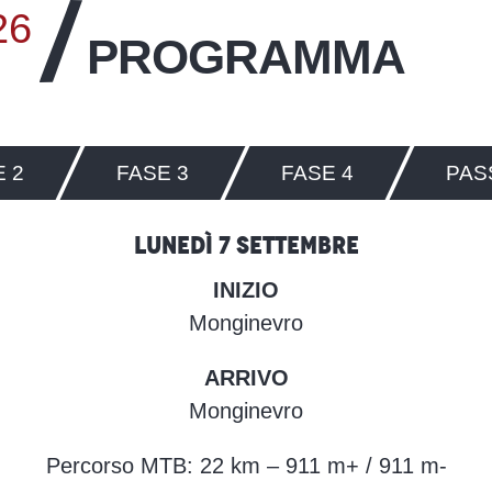
26
PROGRAMMA
 2
FASE 3
FASE 4
PAS
Lunedì 7 settembre
INIZIO
Monginevro
ARRIVO
Monginevro
Percorso MTB: 22 km – 911 m+ / 911 m-