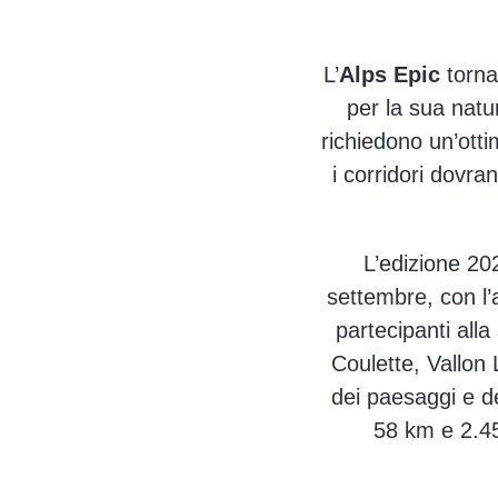
L’
Alps Epic
torna
per la sua natur
richiedono un’otti
i corridori dovra
L’edizione 20
settembre, con l’
partecipanti all
Coulette, Vallon
dei paesaggi e de
58 km e 2.45