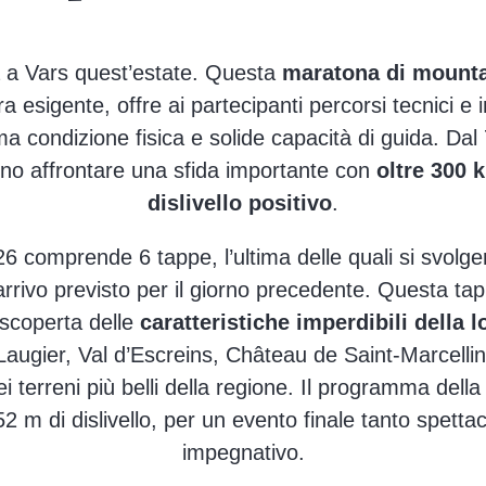
 a Vars quest’estate. Questa
maratona di mounta
a esigente, offre ai partecipanti percorsi tecnici e
ma condizione fisica e solide capacità di guida. Dal
nno affrontare una sfida importante con
oltre 300 
dislivello positivo
.
26 comprende 6 tappe, l’ultima delle quali si svolg
arrivo previsto per il giorno precedente. Questa tapp
a scoperta delle
caratteristiche imperdibili della l
 Laugier, Val d’Escreins, Château de Saint-Marcel
i terreni più belli della regione. Il programma dell
2 m di dislivello, per un evento finale tanto spetta
impegnativo.