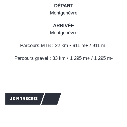
DÉPART
ETAPE 3
Montgenèvre
ARRIVÉE
ETAPE 4
Montgenèvre
ETAPE 5
Parcours MTB : 22 km • 911 m+ / 911 m-
Parcours gravel : 33 km • 1 295 m+ / 1 295 m-
Etape 6
JE M'INSCRIS