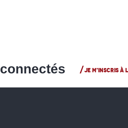
 connectés
JE M'INSCRIS À