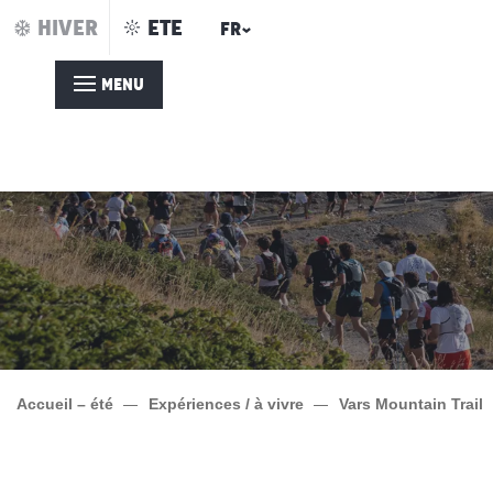
Aller
HIVER
ETE
FR
au
contenu
MENU
principal
Accueil – été
Expériences / à vivre
Vars Mountain Trail