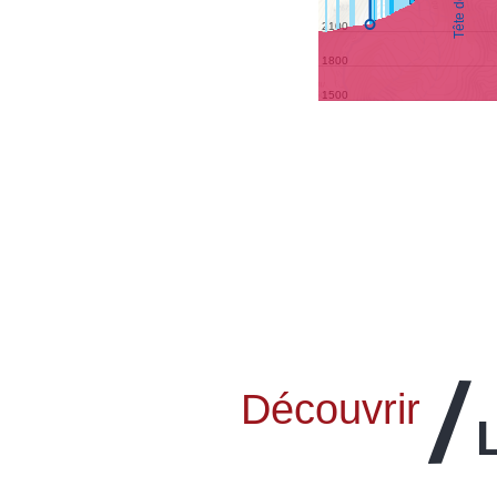
Découvrir
Le KV de la Mayt
Foulée du Château