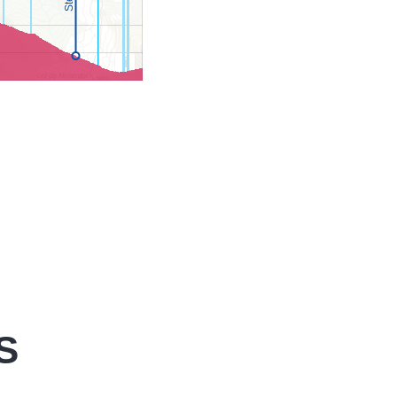
S
Biathlon trail
Boucle gourmande