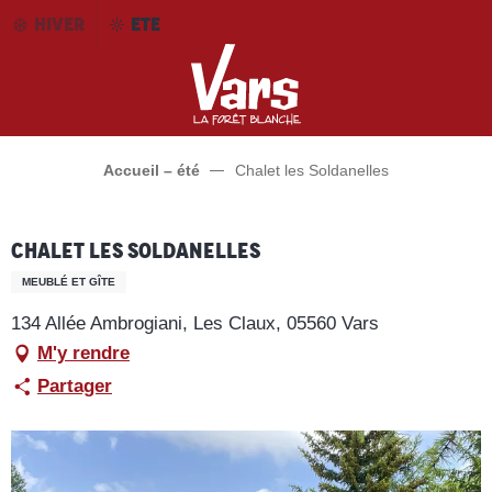
Aller
HIVER
ETE
au
contenu
principal
Accueil – été
Chalet les Soldanelles
Chalet les Soldanelles
MEUBLÉ ET GÎTE
134 Allée Ambrogiani, Les Claux, 05560 Vars
M'y rendre
Partager