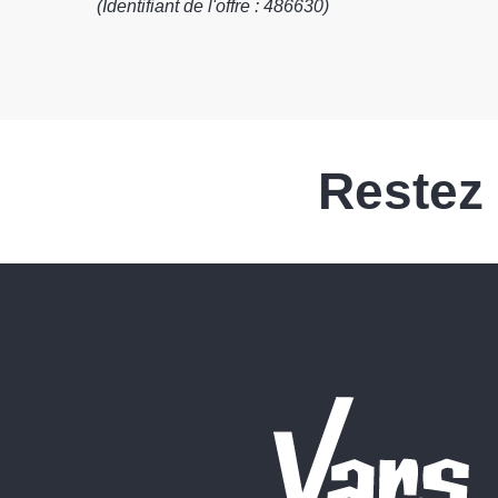
(Identifiant de l'offre :
486630
)
Restez