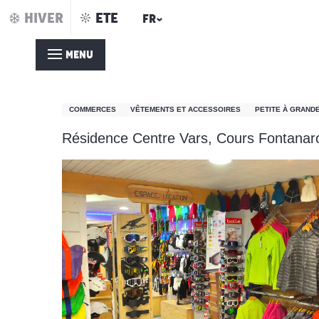
Aller
HIVER
ETE
FR
Accueil – été
Gliss Center
au
contenu
MENU
principal
Gliss Center
COMMERCES
VÊTEMENTS ET ACCESSOIRES
PETITE À GRANDE
Résidence Centre Vars, Cours Fontanar