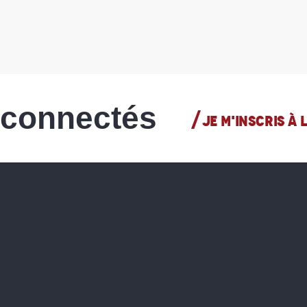
 connectés
JE M'INSCRIS À