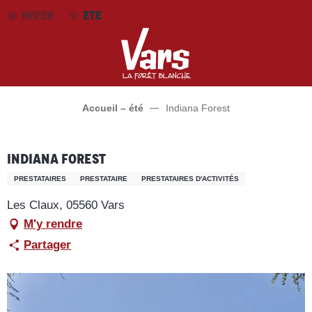
Aller
HIVER
ETE
au
contenu
principal
Accueil – été
Indiana Forest
Indiana Forest
PRESTATAIRES
PRESTATAIRE
PRESTATAIRES D'ACTIVITÉS
Les Claux, 05560 Vars
M'y rendre
Partager