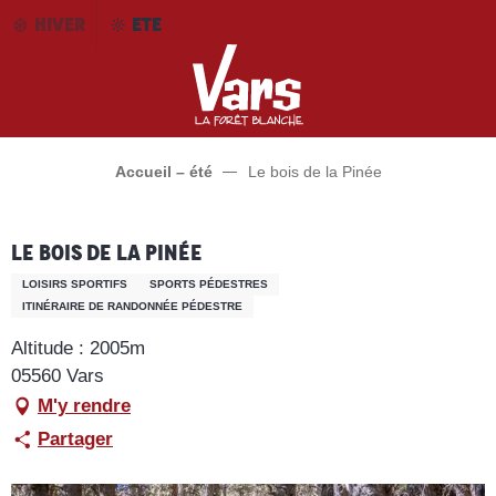
Aller
HIVER
ETE
au
contenu
principal
Accueil – été
Le bois de la Pinée
Le bois de la Pinée
LOISIRS SPORTIFS
SPORTS PÉDESTRES
ITINÉRAIRE DE RANDONNÉE PÉDESTRE
Altitude : 2005m
05560 Vars
M'y rendre
Partager