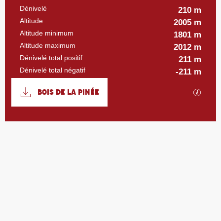
Dénivelé
210 m
Altitude
2005 m
Altitude minimum
1801 m
Altitude maximum
2012 m
Dénivelé total positif
211 m
Dénivelé total négatif
-211 m
Documentation
BOIS DE LA PINÉE
SECTI
210 m de Dénivelé
Dénivelé