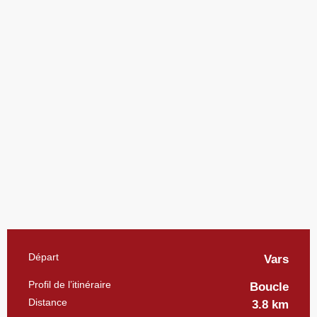
Informations pratiques
Départ
Vars
Profil de l’itinéraire
Boucle
Distance
3.8 km