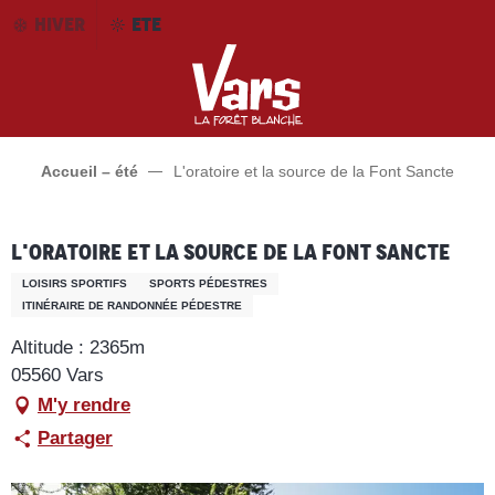
Aller
HIVER
ETE
au
contenu
principal
Accueil – été
L'oratoire et la source de la Font Sancte
L'oratoire et la source de la Font Sancte
LOISIRS SPORTIFS
SPORTS PÉDESTRES
ITINÉRAIRE DE RANDONNÉE PÉDESTRE
Altitude : 2365m
05560 Vars
M'y rendre
Partager