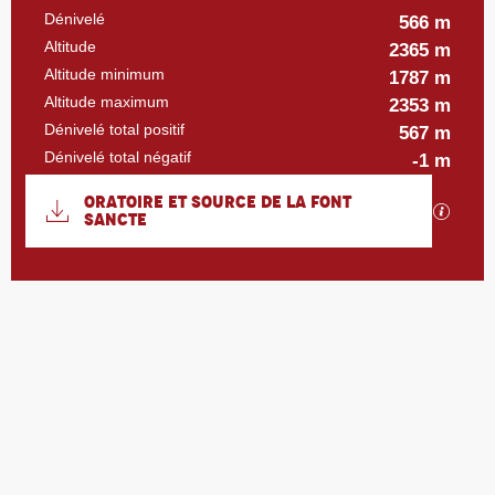
Dénivelé
566 m
Altitude
2365 m
Altitude minimum
1787 m
Altitude maximum
2353 m
Dénivelé total positif
567 m
Dénivelé total négatif
-1 m
Documentation
ORATOIRE ET SOURCE DE LA FONT
SECTI
SANCTE
566 m de Dénivelé
Dénivelé