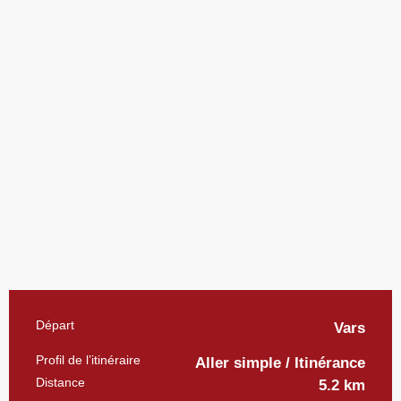
Informations pratiques
Départ
Vars
Profil de l’itinéraire
Aller simple / Itinérance
Distance
5.2 km